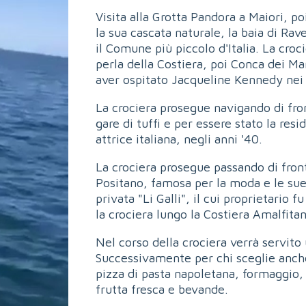
Visita alla Grotta Pandora a Maiori, po
la sua cascata naturale, la baia di Rav
il Comune più piccolo d'Italia. La cro
perla della Costiera, poi Conca dei Ma
aver ospitato Jacqueline Kennedy nei s
La crociera prosegue navigando di fron
gare di tuffi e per essere stato la re
attrice italiana, negli anni '40.
La crociera prosegue passando di front
Positano, famosa per la moda e le sue 
privata "Li Galli", il cui proprietario
la crociera lungo la Costiera Amalfitan
Nel corso della crociera verrà servito
Successivamente per chi sceglie anche
pizza di pasta napoletana, formaggio,
frutta fresca e bevande.