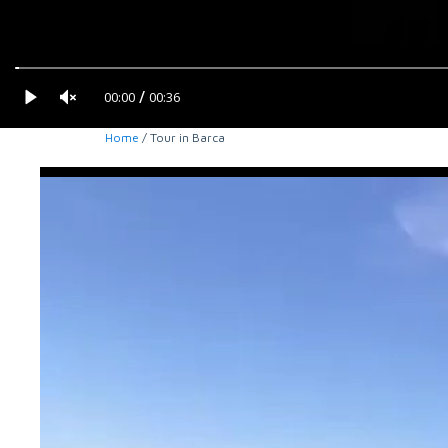
/
00:00
00:36
Home
/ Tour in Barca