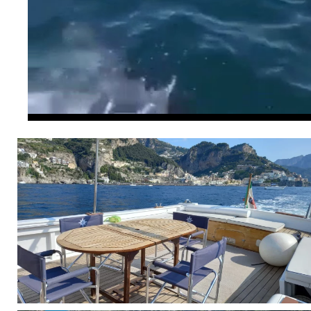
/
00:18
00:19