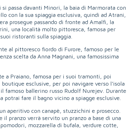
i si passa davanti Minori, la baia di Marmorata con
ello con la sua spiaggia esclusiva, quindi ad Atrani,
ciera prosegue passando di fronte ad Amalfi, la
rini, una località molto pittoresca, famosa per
uoi ristoranti sulla spiaggia.
te al pittoresco fiordo di Furore, famoso per le
sidenza scelta da Anna Magnani, una famosissima
e a Praiano, famosa per i suoi tramonti, poi
boutique esclusive, per poi navigare verso l'isola
 fu il famoso ballerino russo Rudolf Nurejev. Durante
a potrai fare il bagno vicino a spiagge esclusive.
 un aperitivo con canapè, stuzzichini e prosecco.
 il pranzo verrà servito un pranzo a base di una
 pomodori, mozzarella di bufala, verdure cotte,